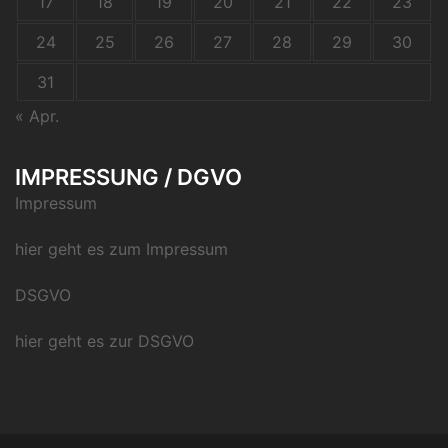
17
18
19
20
21
22
23
24
25
26
27
28
29
30
31
« Apr.
IMPRESSUNG / DGVO
Impressum
hier geht es zum Impressum
DSGVO
hier geht es zur DSGVO