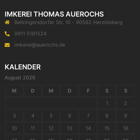
IMKEREI THOMAS AUEROCHS
Behringersdorfer Str. 10 - 90562 Heroldsberg
0911 5181524
imkerei@auerochs.de
KALENDER
August 2026
M
D
M
D
F
S
S
1
2
3
4
5
6
7
8
9
10
11
12
13
14
15
16