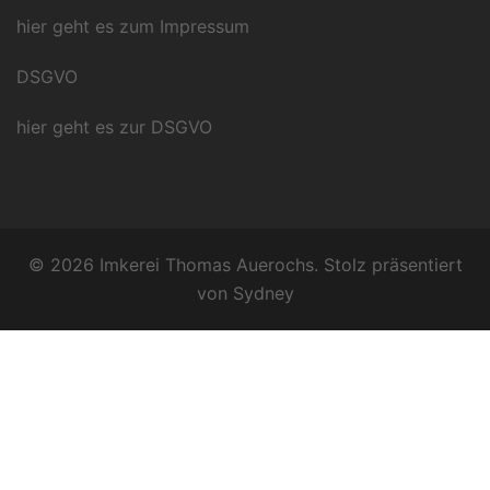
hier geht es zum Impressum
DSGVO
hier geht es zur DSGVO
© 2026 Imkerei Thomas Auerochs. Stolz präsentiert
von
Sydney