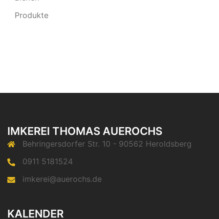
Produkte
IMKEREI THOMAS AUEROCHS
Behringersdorfer Str. 10 - 90562 Heroldsberg
0911 5181524
imkerei@auerochs.de
KALENDER