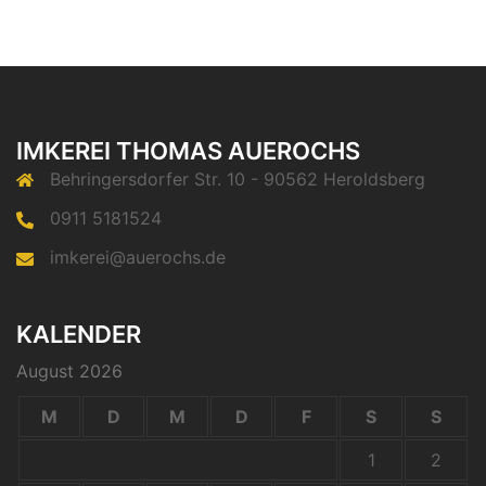
IMKEREI THOMAS AUEROCHS
Behringersdorfer Str. 10 - 90562 Heroldsberg
0911 5181524
imkerei@auerochs.de
KALENDER
August 2026
M
D
M
D
F
S
S
1
2