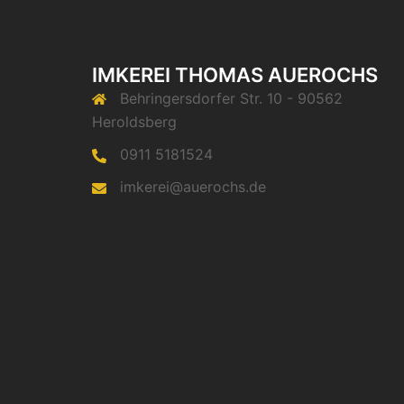
IMKEREI THOMAS AUEROCHS
Behringersdorfer Str. 10 - 90562
Heroldsberg
0911 5181524
imkerei@auerochs.de