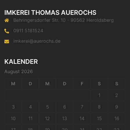
IMKEREI THOMAS AUEROCHS
Behringersdorfer Str. 10 - 90562 Heroldsberg
0911 5181524
imkerei@auerochs.de
KALENDER
August 2026
M
D
M
D
F
S
S
1
2
3
4
5
6
7
8
9
10
11
12
13
14
15
16