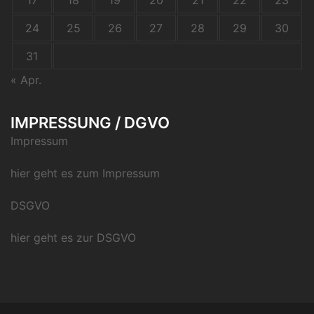
17
18
19
20
21
22
23
24
25
26
27
28
29
30
31
« Apr.
IMPRESSUNG / DGVO
Impressum
hier geht es zum Impressum
DSGVO
hier geht es zur DSGVO